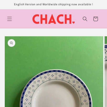
et
English Version and Worldwide shipping now available !
passer
au
contenu
Panier
Passer aux
informations
produits