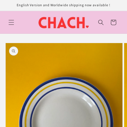
et
English Version and Worldwide shipping now available !
passer
au
contenu
Panier
Passer aux
informations
produits