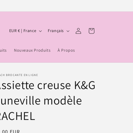
P
L
Connexion
Panier
EUR € | France
Français
a
a
y
n
uits
Nouveaux Produits
À Propos
s
g
/
u
r
e
ACH BROCANTE EN LIGNE
ssiette creuse K&G
é
g
uneville modèle
i
o
RACHEL
n
ix
5,00 EUR