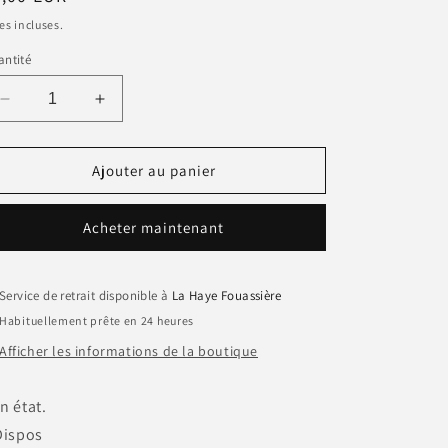
bituel
es incluses.
ntité
Réduire
Augmenter
la
la
quantité
quantité
de
de
Ajouter au panier
Assiette
Assiette
creuse
creuse
Acheter maintenant
K&amp;G
K&amp;G
Luneville
Luneville
modèle
modèle
RACHEL
RACHEL
Service de retrait disponible à
La Haye Fouassière
Habituellement prête en 24 heures
Afficher les informations de la boutique
n état.
Dispos