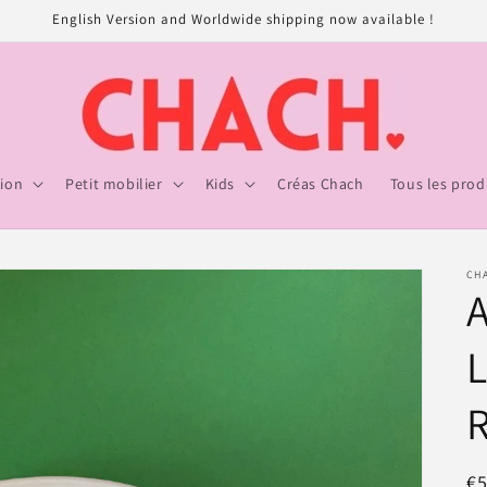
English Version and Worldwide shipping now available !
ion
Petit mobilier
Kids
Créas Chach
Tous les prod
CH
A
L
Pr
€