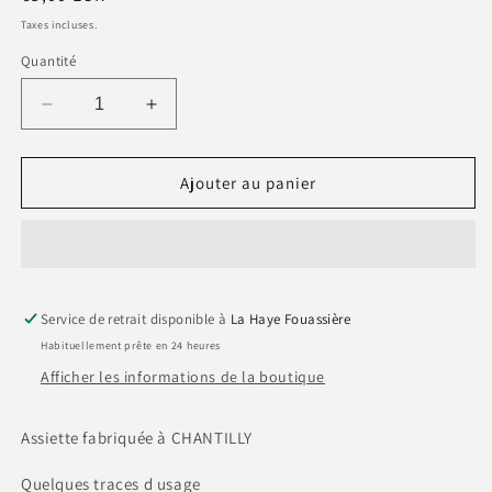
habituel
Taxes incluses.
Quantité
Réduire
Augmenter
la
la
quantité
quantité
de
de
Ajouter au panier
Assiette
Assiette
plate
plate
motif
motif
POISSON
POISSON
FUN
FUN
Service de retrait disponible à
1
1
La Haye Fouassière
Habituellement prête en 24 heures
Afficher les informations de la boutique
Assiette fabriquée à CHANTILLY
Quelques traces d usage