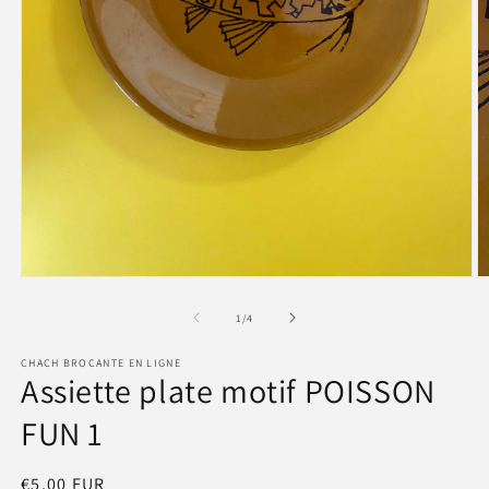
Ouvrir
O
le
le
média
m
de
1
/
4
1
2
dans
d
CHACH BROCANTE EN LIGNE
une
u
Assiette plate motif POISSON
fenêtre
f
modale
m
FUN 1
Prix
€5,00 EUR