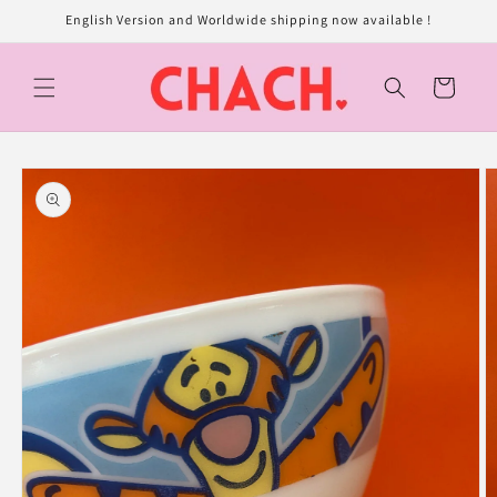
et
English Version and Worldwide shipping now available !
passer
au
contenu
Panier
Passer aux
informations
produits