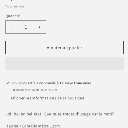
habituel
Taxes incluses.
Quantité
Réduire
Augmenter
la
la
quantité
quantité
de
de
Ajouter au panier
Bol
Bol
WINNIE
WINNIE
THE
THE
POOH
POOH
avec
avec
Service de retrait disponible à
TIGROU
TIGROU
La Haye Fouassière
Habituellement prête en 24 heures
Afficher les informations de la boutique
Joli bol en bel état. Quelques traces d'usage sur le motif.
Hauteur 8cm Diamètre 12cm