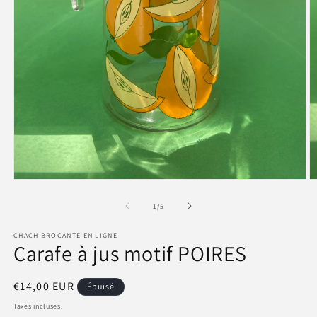
Ouvrir
O
le
le
média
m
de
1
/
5
1
2
dans
d
CHACH BROCANTE EN LIGNE
une
u
Carafe à jus motif POIRES
fenêtre
f
modale
m
Prix
€14,00 EUR
Épuisé
habituel
Taxes incluses.