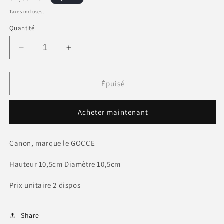
habituel
Taxes incluses.
Quantité
Réduire
Augmenter
la
la
quantité
quantité
de
de
Épuisé
Coupe
Coupe
à
à
Acheter maintenant
dessert
dessert
base
base
JAUNE
JAUNE
Canon, marque le GOCCE
boule
boule
VERT
VERT
Hauteur 10,5cm Diamètre 10,5cm
Prix unitaire 2 dispos
Share