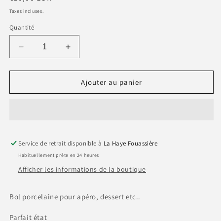
habituel
Taxes incluses.
Quantité
Réduire
Augmenter
la
la
quantité
quantité
de
de
Ajouter au panier
Duo
Duo
petits
petits
bols
bols
côtelés
côtelés
jaunes
jaunes
Service de retrait disponible à
AFIBEL
AFIBEL
La Haye Fouassière
Habituellement prête en 24 heures
Afficher les informations de la boutique
Bol porcelaine pour apéro, dessert etc..
Parfait état