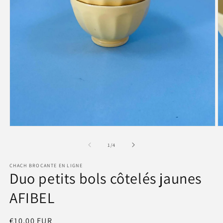
Ouvrir
O
le
le
média
m
de
1
/
4
1
2
dans
d
CHACH BROCANTE EN LIGNE
une
u
Duo petits bols côtelés jaunes
fenêtre
f
modale
m
AFIBEL
Prix
€10,00 EUR