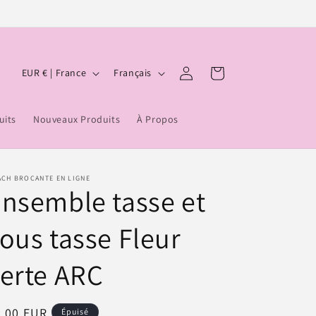
P
L
Panier
Connexion
EUR € | France
Français
a
a
y
n
uits
Nouveaux Produits
À Propos
s
g
/
u
r
e
ACH BROCANTE EN LIGNE
nsemble tasse et
é
g
ous tasse Fleur
i
o
erte ARC
n
ix
8,00 EUR
Épuisé