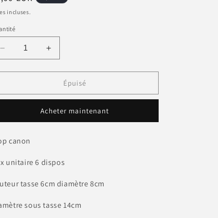
bituel
es incluses.
ntité
Réduire
Augmenter
la
la
quantité
quantité
de
de
Épuisé
Ensemble
Ensemble
tasse
tasse
Acheter maintenant
et
et
sous
sous
tasse
tasse
op canon
Fleur
Fleur
verte
verte
ix unitaire 6 dispos
ARC
ARC
uteur tasse 6cm diamètre 8cm
amètre sous tasse 14cm