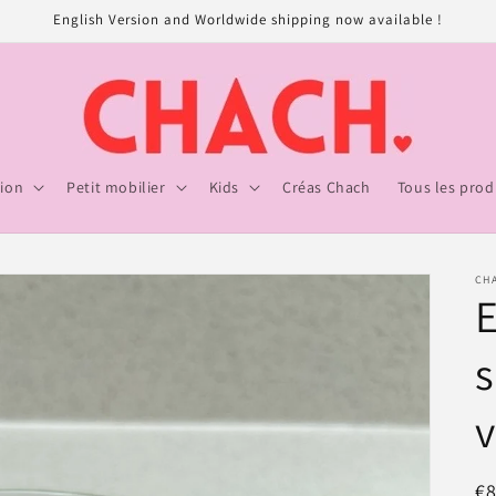
English Version and Worldwide shipping now available !
ion
Petit mobilier
Kids
Créas Chach
Tous les prod
CH
E
s
v
Pr
€