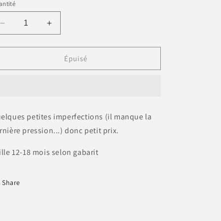
ntité
Réduire
Augmenter
la
la
quantité
quantité
de
de
Épuisé
Gilet
Gilet
sans
sans
manches
manches
vintage
vintage
BLEU
BLEU
elques petites imperfections (il manque la
CIEL
CIEL
rnière pression...) donc petit prix.
ille 12-18 mois selon gabarit
Share