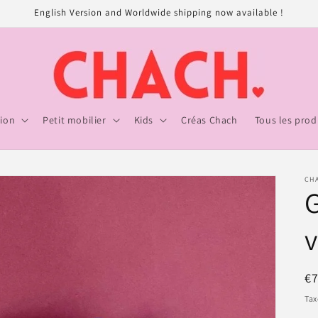
English Version and Worldwide shipping now available !
ion
Petit mobilier
Kids
Créas Chach
Tous les prod
CH
G
v
Pr
€
ha
Tax