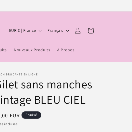
P
L
Panier
Connexion
EUR € | France
Français
a
a
y
n
uits
Nouveaux Produits
À Propos
s
g
/
u
r
e
ACH BROCANTE EN LIGNE
ilet sans manches
é
g
intage BLEU CIEL
i
o
ix
7,00 EUR
Épuisé
n
bituel
es incluses.