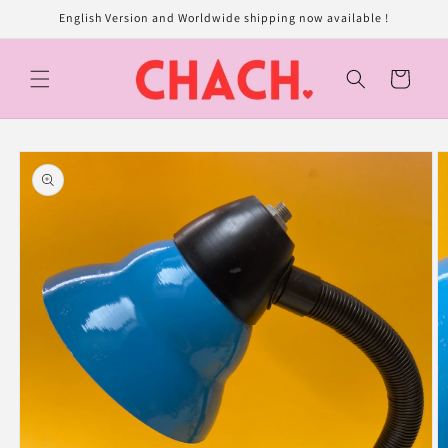
et
English Version and Worldwide shipping now available !
passer
au
contenu
Panier
Passer aux
informations
produits