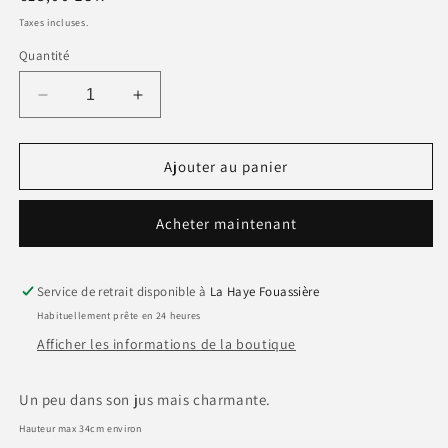
habituel
Taxes incluses.
Quantité
Réduire
Augmenter
la
la
quantité
quantité
de
de
Ajouter au panier
Lampe
Lampe
de
de
Acheter maintenant
bureau
bureau
métal
métal
BLEU
BLEU
CIEL
CIEL
Service de retrait disponible à
La Haye Fouassière
Habituellement prête en 24 heures
Afficher les informations de la boutique
Un peu dans son jus mais charmante.
Hauteur max 34cm environ