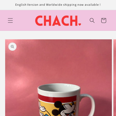
et
English Version and Worldwide shipping now available !
passer
au
contenu
Panier
Passer aux
informations
produits