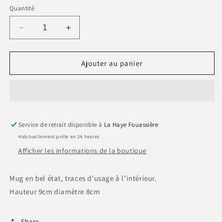
Quantité
Réduire
Augmenter
la
la
quantité
quantité
de
de
Ajouter au panier
Mug
Mug
MICKEY
MICKEY
Kilnkraft
Kilnkraft
Service de retrait disponible à
La Haye Fouassière
Habituellement prête en 24 heures
Afficher les informations de la boutique
Mug en bel état, traces d’usage à l’intérieur.
Hauteur 9cm diamètre 8cm
Share