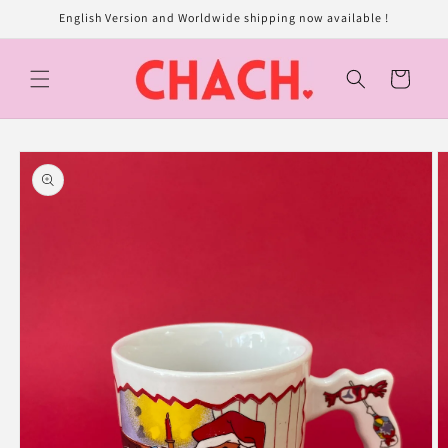
et
English Version and Worldwide shipping now available !
passer
au
contenu
Panier
Passer aux
informations
produits