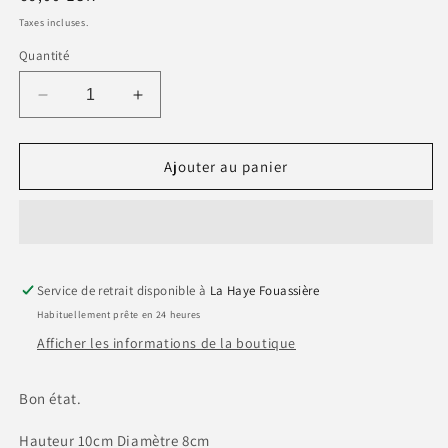
habituel
Taxes incluses.
Quantité
Réduire
Augmenter
la
la
quantité
quantité
de
de
Ajouter au panier
Mug
Mug
NOEL
NOEL
Fizzy
Fizzy
Candy
Candy
motif
motif
Service de retrait disponible à
père
père
La Haye Fouassière
noël
noël
Habituellement prête en 24 heures
Afficher les informations de la boutique
Bon état.
Hauteur 10cm Diamètre 8cm