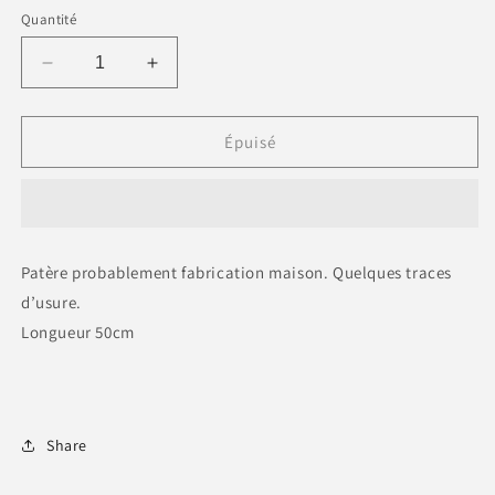
Quantité
Réduire
Augmenter
la
la
quantité
quantité
de
de
Épuisé
Patère
Patère
bois
bois
3
3
boutons
boutons
ROUGE
ROUGE
Patère probablement fabrication maison. Quelques traces
d’usure.
Longueur 50cm
Share