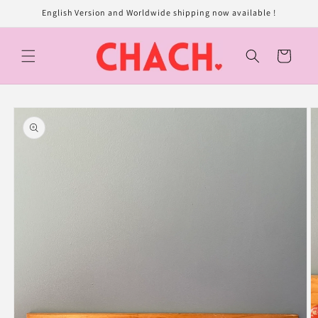
et
English Version and Worldwide shipping now available !
passer
au
contenu
Panier
Passer aux
informations
produits