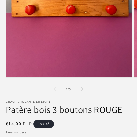
Ouvrir
O
le
le
média
m
de
1
/
5
1
2
dans
d
CHACH BROCANTE EN LIGNE
une
u
Patère bois 3 boutons ROUGE
fenêtre
f
modale
m
Prix
€14,00 EUR
Épuisé
habituel
Taxes incluses.