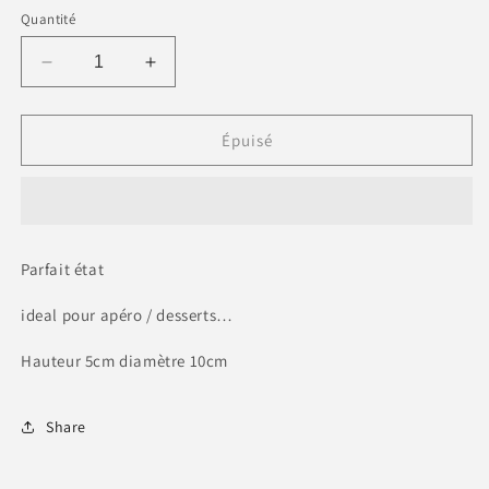
Quantité
Réduire
Augmenter
la
la
quantité
quantité
de
de
Épuisé
Petit
Petit
bol
bol
rose
rose
« CLIN
« CLIN
D’ŒIL »
D’ŒIL »
Parfait état
ideal pour apéro / desserts…
Hauteur 5cm diamètre 10cm
Share