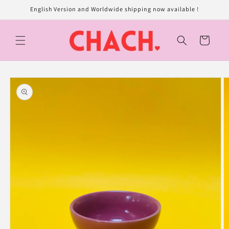
et
English Version and Worldwide shipping now available !
passer
au
contenu
Panier
Passer aux
informations
produits