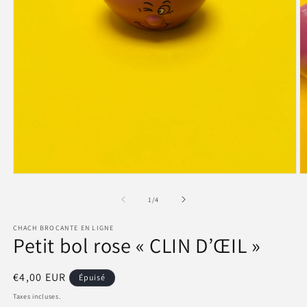
Ouvrir
O
le
le
média
m
de
1
/
4
1
2
dans
d
CHACH BROCANTE EN LIGNE
une
u
Petit bol rose « CLIN D’ŒIL »
fenêtre
f
modale
m
Prix
€4,00 EUR
Épuisé
habituel
Taxes incluses.