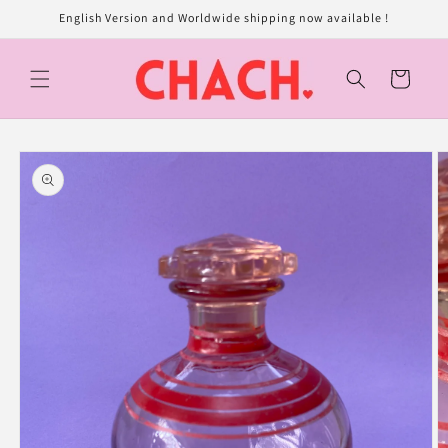
et
English Version and Worldwide shipping now available !
passer
au
contenu
Panier
Passer aux
informations
produits