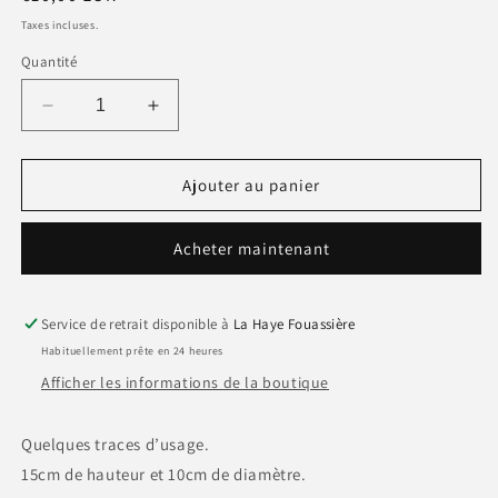
habituel
Taxes incluses.
Quantité
Réduire
Augmenter
la
la
quantité
quantité
de
de
Ajouter au panier
Petite
Petite
Carafe
Carafe
Acheter maintenant
en
en
verre
verre
rose
rose
motif
motif
Service de retrait disponible à
La Haye Fouassière
lignes
lignes
Habituellement prête en 24 heures
rouges
rouges
Afficher les informations de la boutique
Quelques traces d’usage.
15cm de hauteur et 10cm de diamètre.