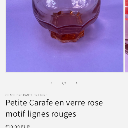
Ouvrir
O
le
le
média
m
de
1
/
7
1
2
dans
d
CHACH BROCANTE EN LIGNE
une
u
Petite Carafe en verre rose
fenêtre
f
modale
m
motif lignes rouges
Prix
€10,00 EUR