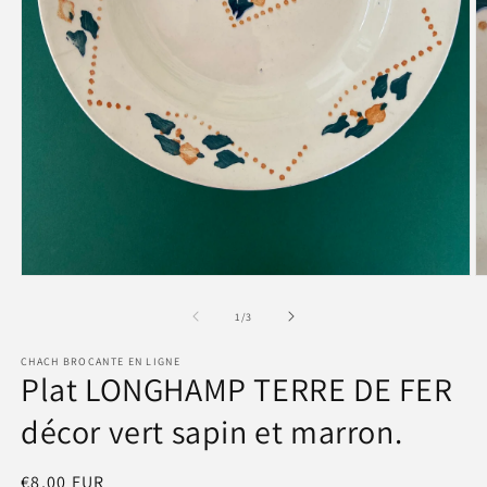
Ouvrir
O
le
le
média
m
de
1
/
3
1
2
dans
d
CHACH BROCANTE EN LIGNE
une
u
Plat LONGHAMP TERRE DE FER
fenêtre
f
modale
m
décor vert sapin et marron.
Prix
€8,00 EUR