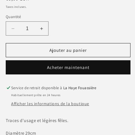
habituel
Taxes incluses.
Quantité
Réduire
Augmenter
la
la
quantité
quantité
de
de
Ajouter au panier
Plat
Plat
LONGHAMP
LONGHAMP
Acheter maintenant
TERRE
TERRE
DE
DE
FER
FER
décor
décor
Service de retrait disponible à
La Haye Fouassière
vert
vert
Habituellement prête en 24 heures
sapin
sapin
Afficher les informations de la boutique
et
et
marron.
marron.
Traces d'usage et légères fêles.
Diamètre 29cm