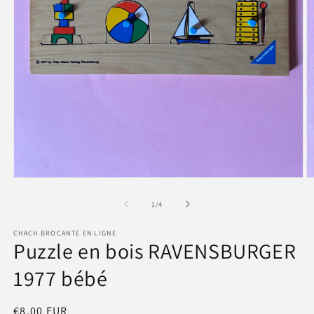
Ouvrir
O
le
le
média
m
de
1
/
4
1
2
dans
d
CHACH BROCANTE EN LIGNE
une
u
Puzzle en bois RAVENSBURGER
fenêtre
f
modale
m
1977 bébé
Prix
€8,00 EUR