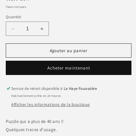
habituel
Taxes incluses.
Quantité
Réduire
Augmenter
la
la
quantité
quantité
de
de
Ajouter au panier
Puzzle
Puzzle
en
en
Acheter maintenant
bois
bois
RAVENSBURGER
RAVENSBURGER
1977
1977
bébé
bébé
Service de retrait disponible à
La Haye Fouassière
Habituellement prête en 24 heures
Afficher les informations de la boutique
Puzzle qui a plus de 40 ans !!
Quelques traces d’usage.