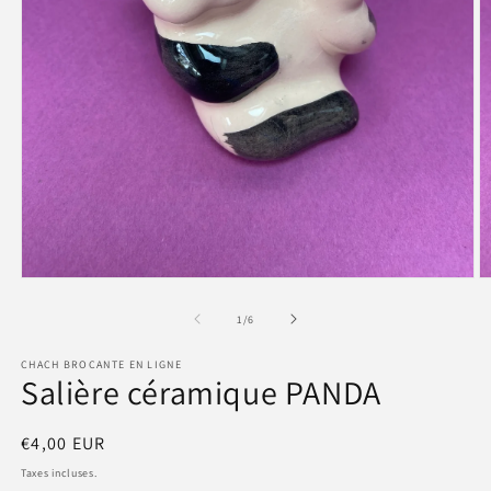
Ouvrir
O
le
le
média
m
de
1
/
6
1
2
dans
d
CHACH BROCANTE EN LIGNE
une
u
Salière céramique PANDA
fenêtre
f
modale
m
Prix
€4,00 EUR
habituel
Taxes incluses.