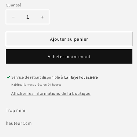
Quantité
Réduire
Augmenter
la
la
quantité
quantité
de
de
Ajouter au panier
Salière
Salière
céramique
céramique
Acheter maintenant
PANDA
PANDA
Service de retrait disponible à
La Haye Fouassière
Habituellement prête en 24 heures
Afficher les informations de la boutique
Trop mimi
hauteur 5cm