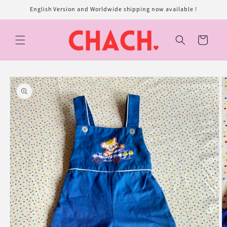
et
English Version and Worldwide shipping now available !
passer
au
contenu
Panier
Passer aux
informations
produits